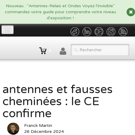
google.com, pub-5479908916438170, DIRECT, f08c47fec0942fa0
Nouveau : "Antennes-Relais et Ondes Voyez l'invisible"
commandez votre guide pour comprendre votre niveau
d'exposition !
Accueil
0
Propriétaire
▼
Opérateur/Gestionnaire
▼
Catalogue
▼
antennes et fausses
cheminées : le CE
Qui sommes nous ?
confirme
Contact
BLOG
Franck Martin
26 Décembre 2024