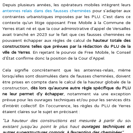
Depuis plusieurs années, les opérateurs mobiles intègrent leurs
antennes relais dans des fausses cheminées
pour s'adapter aux
contraintes urbanistiques imposées par les PLU. C'est dans ce
contexte qu'un litige opposant Free Mobile à la Commune de
Yerres était né et que la cour administrative d'appel de Versailles
avait tranché en 2023 sur le fait que ces fausses cheminées ne
pouvaient échapper aux règles de calcul de
hauteur totale des
constructions telles que prévues par la rédaction du PLU de la
ville de Yerres
. En rejetant le pourvoi de Free Mobile, le Conseil
d'État confirme donc la position de la Cour d'Appel.
Cela signifie concrètement que les antennes-relais, même
lorsqu'elles sont dissimulées dans de fausses cheminées, doivent
être prises en compte dans le calcul de la hauteur globale de la
construction,
dès lors qu'aucune autre règle spécifique du PLU
ne leur permet d'y échapper
, notamment via une exception
prévue pour les ouvrages techniques et/ou pour les services dits
d'intérêt collectif. En l'occurrence, les règles du PLU de Yerres
étaient claires sur le sujet en précisant :
"La hauteur des constructions est mesurée à partir du sol
existant jusqu’au point le plus haut
ouvrages techniques et
autres superstructures compris, à l’exception des cheminées
".