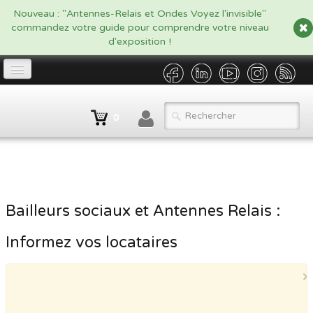
google.com, pub-5479908916438170, DIRECT, f08c47fec0942fa0
Nouveau : "Antennes-Relais et Ondes Voyez l'invisible"
commandez votre guide pour comprendre votre niveau
d'exposition !
Accueil
0
Propriétaire
▼
Opérateur/Gestionnaire
▼
Catalogue
▼
Bailleurs sociaux et Antennes Relais :
Qui sommes nous ?
Informez vos locataires
Contact
×
BLOG