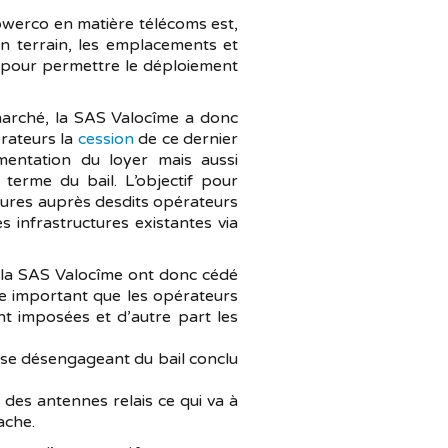
owerco en matière télécoms est,
 un terrain, les emplacements et
 pour permettre le déploiement
marché, la SAS Valocîme a donc
érateurs la
cession
de ce dernier
mentation du loyer mais aussi
terme du bail. L’objectif pour
uctures auprès desdits opérateurs
s infrastructures existantes via
de la SAS Valocîme ont donc cédé
e important que les opérateurs
nt imposées et d’autre part les
 se désengageant du bail conclu
es antennes relais ce qui va à
ache.