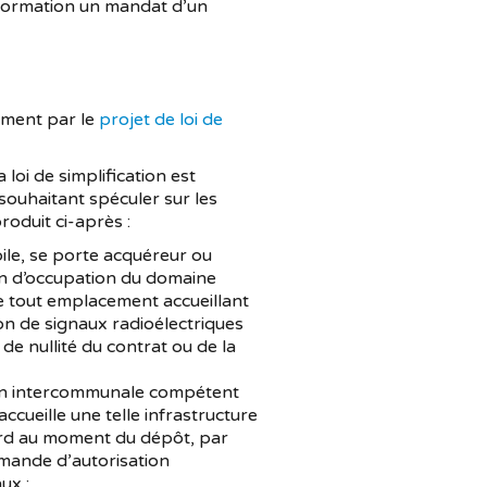
information un mandat d’un
uement par le
projet de loi de
loi de simplification est
souhaitant spéculer sur les
oduit ci-après :
ile, se porte acquéreur ou
on d’occupation du domaine
 de tout emplacement accueillant
on de signaux radioélectriques
de nullité du contrat ou de la
tion intercommunale compétent
cueille une telle infrastructure
tard au moment du dépôt, par
demande d’autorisation
ux ;