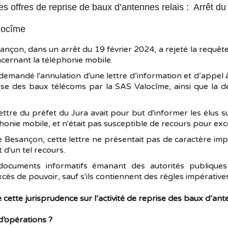
 les offres de reprise de baux d’antennes relais : Arrêt du
locîme
sançon, dans un arrêt du 19 février 2024, a rejeté la requê
ncernant la téléphonie mobile.
demandé l'annulation d'une lettre d’information et d’appel à
ise des baux télécoms par la SAS Valocîme, ainsi que la dé
lettre du préfet du Jura avait pour but d'informer les élus s
nie mobile, et n'était pas susceptible de recours pour exc
e Besançon, cette lettre ne présentait pas de caractère impé
 d'un tel recours.
 documents informatifs émanant des autorités publiqu
ès de pouvoir, sauf s'ils contiennent des règles impératives 
cette jurisprudence sur l’activité de reprise des baux d’ant
d’opérations ?