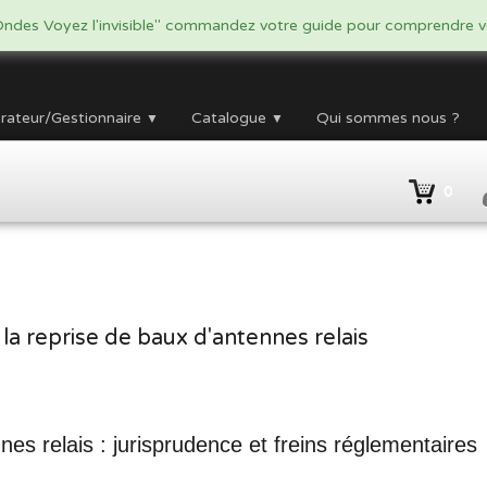
ndes Voyez l'invisible" commandez votre guide pour comprendre vo
rateur/Gestionnaire
Catalogue
Qui sommes nous ?
▼
▼
0
à la reprise de baux d'antennes relais
nnes relais : jurisprudence et freins réglementaires