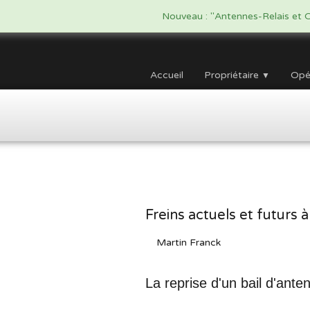
google.com, pub-5479908916438170, DIRECT, f08c47fec0942fa0
Nouveau : "Antennes-Relais et O
Accueil
Propriétaire
Opé
▼
Freins actuels et futurs 
Martin Franck
La reprise d'un bail d'ante