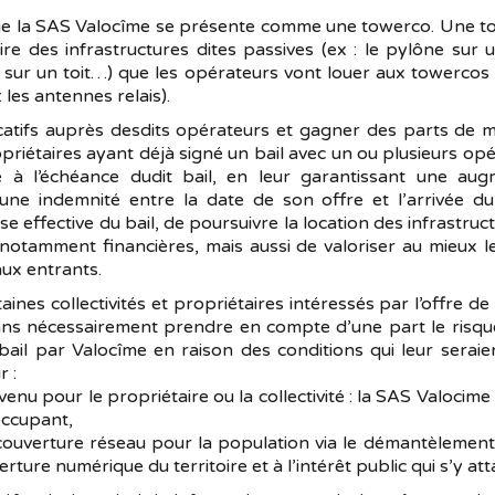
que la SAS Valocîme se présente comme une towerco. Une t
ire des infrastructures dites passives (ex : le pylône sur
 sur un toit…) que les opérateurs vont louer aux towercos
 les antennes relais).
catifs auprès desdits opérateurs et gagner des parts de 
opriétaires ayant déjà signé un bail avec un ou plusieurs op
 à l’échéance dudit bail, en leur garantissant une aug
ne indemnité entre la date de son offre et l’arrivée du 
ise effective du bail, de poursuivre la location des infrastr
notamment financières, mais aussi de valoriser au mieux le
ux entrants.
aines collectivités et propriétaires intéressés par l’offre 
sans nécessairement prendre en compte d’une part le risqu
 bail par Valocîme en raison des conditions qui leur seraie
r :
 pour le propriétaire ou la collectivité : la SAS Valocime
occupant,
rture réseau pour la population via le démantèlement d
rture numérique du territoire et à l’intérêt public qui s’y att