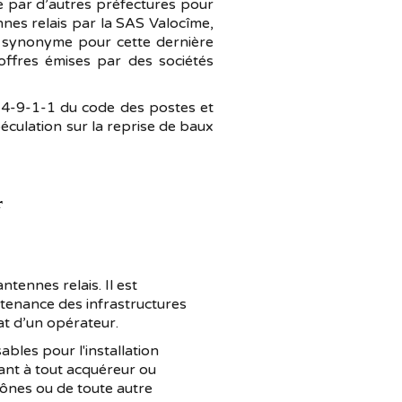
se par d’autres préfectures pour
ennes relais par la SAS Valocîme,
re synonyme pour cette dernière
offres émises par des sociétés
L. 34-9-1-1 du code des postes et
éculation sur la reprise de baux
r
tennes relais. Il est
ntenance des infrastructures
at d’un opérateur.
sables pour l'installation
ant à tout acquéreur ou
ylônes ou de toute autre