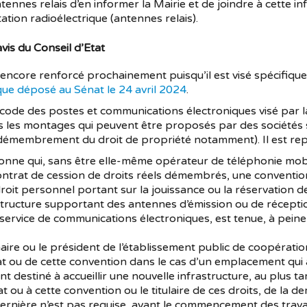
ennes relais d’en informer la Mairie et de joindre à cette 
tion radioélectrique (antennes relais).
avis du Conseil d’Etat
e encore renforcé prochainement puisqu’il est visé spécifiq
ique déposé au Sénat le 24 avril 2024
.
u code des postes et communications électroniques visé par la 
s les montages qui peuvent être proposés par des sociétés 
 (démembrement du droit de propriété notamment). Il est repr
sonne qui, sans être elle-même opérateur de téléphonie mob
 contrat de cession de droits réels démembrés, une conventi
 droit personnel portant sur la jouissance ou la réservation
rastructure supportant des antennes d’émission ou de récepti
 service de communications électroniques, est tenue, à peine 
 maire ou le président de l’établissement public de coopéra
at ou de cette convention dans le cas d’un emplacement qui ac
t destiné à accueillir une nouvelle infrastructure, au plus 
at ou à cette convention ou le titulaire de ces droits, de la 
ernière n’est pas requise, avant le commencement des trava