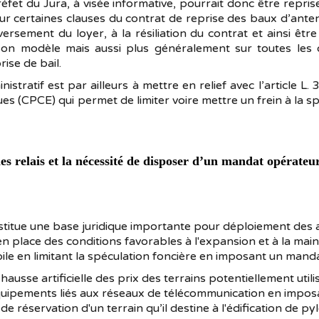
réfet du Jura, à visée informative, pourrait donc être repri
s sur certaines clauses du contrat de reprise des baux d’ant
versement du loyer, à la résiliation du contrat et ainsi êt
on modèle mais aussi plus généralement sur toutes les 
ise de bail.
istratif est par ailleurs à mettre en relief avec l’article 
s (CPCE) qui permet de limiter voire mettre un frein à la sp
es relais et la nécessité de disposer d’un mandat opérateu
titue une base juridique importante pour déploiement des an
en place des conditions favorables à l'expansion et à la mai
ile en limitant la spéculation foncière en imposant un mand
hausse artificielle des prix des terrains potentiellement utili
équipements liés aux réseaux de télécommunication en impos
de réservation d'un terrain qu’il destine à l'édification de p